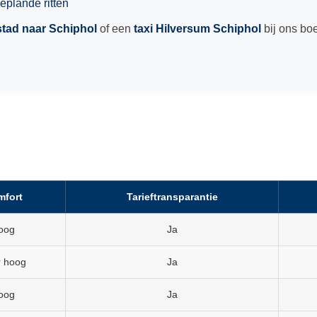
eplande ritten
stad naar Schiphol
of een
taxi Hilversum Schiphol
bij ons boe
mfort
Tarieftransparantie
oog
Ja
r hoog
Ja
oog
Ja