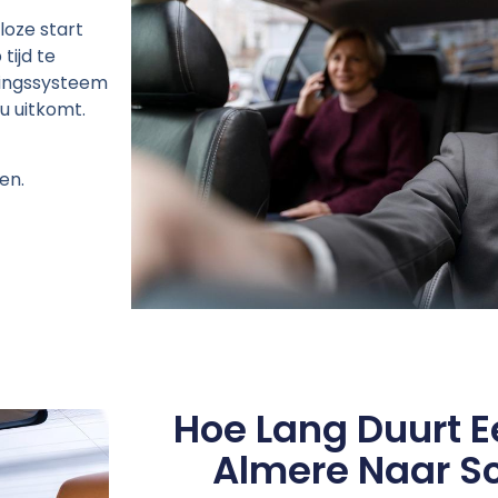
loze start
tijd te
ekingssysteem
u uitkomt.
en.
Hoe Lang Duurt E
Almere Naar S