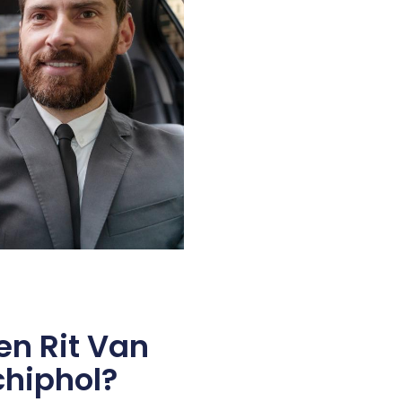
en Rit Van
chiphol?