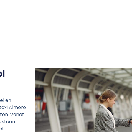
l
el en
 taxi Almere
ten. Vanaf
, staan
et