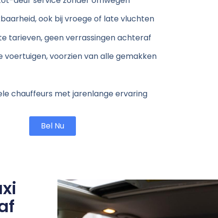
tot-deur service zonder omwegen
baarheid, ook bij vroege of late vluchten
e tarieven, geen verrassingen achteraf
 voertuigen, voorzien van alle gemakken
ele chauffeurs met jarenlange ervaring
Bel Nu
xi
af